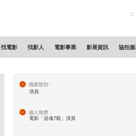
:::
找電影
找影人
電影事業
影展資訊
協拍服
職業類別：
演員
個人簡歷：
電影「追魂7殺」演員