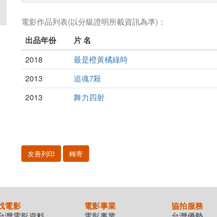
電影作品列表(以分級證明所載資訊為準)：
出品年份
片 名
2018
最是橙黃橘綠時
2013
追魂7殺
2013
舞力四射
友善列印
轉寄
找電影
電影事業
協拍服務
台灣電影資料
電影事業
台灣優勢