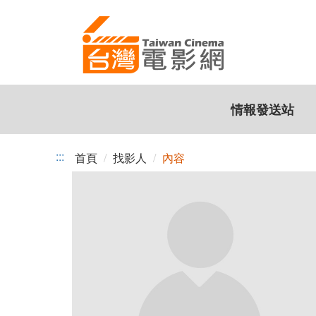
跳
到
主
要
內
容
情報發送站
:::
首頁
找影人
內容