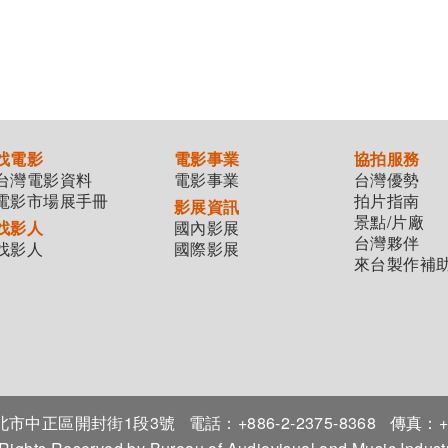
找電影
電影事業
協拍服務
台灣電影資料
電影事業
台灣優勢
電影市場展手冊
拍片指南
影展資訊
景點/片廠
找影人
國內影展
台灣夥伴
找影人
國際影展
來台製作補
7臺北市中正區開封街1段3號
電話：+886-2-2375-8368
傳真：+8