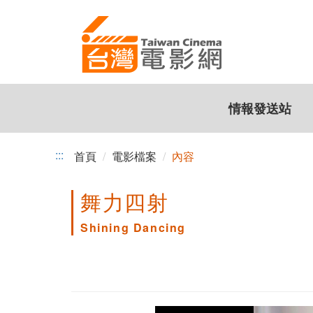
跳
到
主
要
內
容
情報發送站
:::
首頁
電影檔案
內容
舞力四射
Shining Dancing