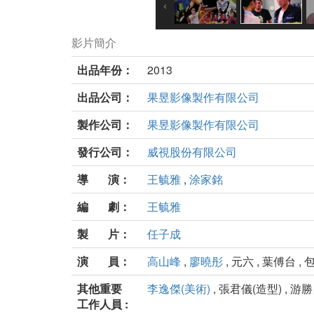
影片簡介
出品年份：
2013
出品公司：
果昱影像製作有限公司
製作公司：
果昱影像製作有限公司
發行公司：
威視股份有限公司
導 演：
王毓雅
,
涂家銘
編 劇：
王毓雅
製 片：
任子成
演 員：
高山峰
,
廖曉彤
, 元六 , 葉傅台 ,
其他重要
李逸傑(美術)
, 張君儀(造型) , 游勝
工作人員 :