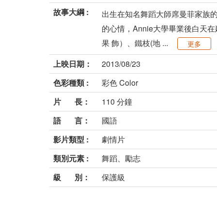
故事大綱 :
出生在知名舞蹈大師席曼菲家族的天
的心情，Annie大學畢業後白
果 飾）、鐵枝(地 ...
更多
上映日期：
2013/08/23
色彩種類 :
彩色 Color
片 長：
110 分鐘
語 言：
國語
影片類型 :
劇情片
類別元素 :
舞蹈、勵志
級 別：
保護級