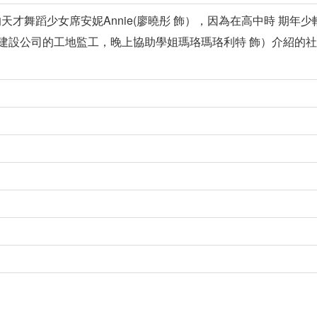
才舞蹈少女席安妮Annie(廖曉彤 飾），因為在高中時 期年
天在建設公司的工地監工，晚上協助學姐瑪珞瑪珞利特 飾）介紹的