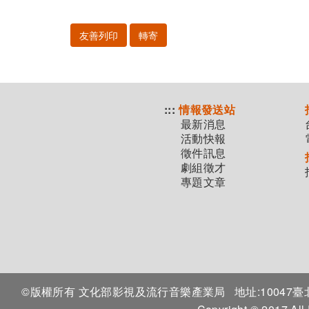
友善列印
轉寄
:::
情報發送站
最新消息
活動快報
徵件訊息
劇組徵才
專題文章
©版權所有 文化部影視及流行音樂產業局
地址:1004