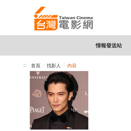
跳
到
主
要
內
容
情報發送站
:::
首頁
找影人
內容