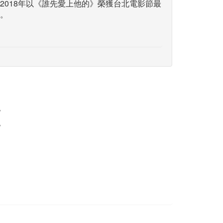
2018年以《誰先愛上他的》榮獲台北電影節最
。
》
》