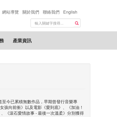
網站導覽
關於我們
聯絡我們
English
站
搜尋
內
搜
尋
務
產業資訊
關
鍵
字
年出道至今已累積無數作品，早期曾發行音樂專
女孩向前衝》以及電影《愛到底》、《加油！
、《滾石愛情故事 - 最後一次溫柔》分別獲得