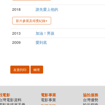
2018
誰先愛上他的
影片參展及得獎紀錄
2013
加油！男孩
2009
愛到底
友善列印
轉寄
找電影
電影事業
協拍服務
台灣電影資料
電影事業
台灣優勢
電影市場展手冊
拍片指南