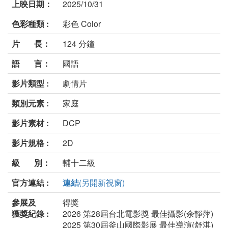
上映日期：
2025/10/31
色彩種類 :
彩色 Color
片 長：
124 分鐘
語 言：
國語
影片類型 :
劇情片
類別元素 :
家庭
影片素材 :
DCP
影片規格 :
2D
級 別：
輔十二級
官方連結 :
連結
(另開新視窗)
參展及
得獎
獲獎紀錄 :
2026 第28屆台北電影獎 最佳攝影(余靜萍)
2025 第30屆釜山國際影展 最佳導演(舒淇)