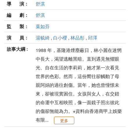
導 演：
舒淇
編 劇：
舒淇
監 製：
葉如芬
演 員：
湯毓綺
,
白小櫻
,
林品彤
,
邱澤
故事大綱 :
1988 年，基隆港煙塵蔽日，林小麗在迷惘
中長大，渴望逃離黑暗。直到遇見無懼眼
光、自在生活的李莉莉，她才第一次看見
世界的色彩。然而，這份嚮往卻觸動了母
親阿娟的過往創傷。當年，她也曾憧憬未
來，卻被現實困住。女孩與女人，在交錯
的命運中互相映照，像一面鏡子照出彼此
的傷卻無能為力。※資料由香港商甲上娛樂
有限...
更多