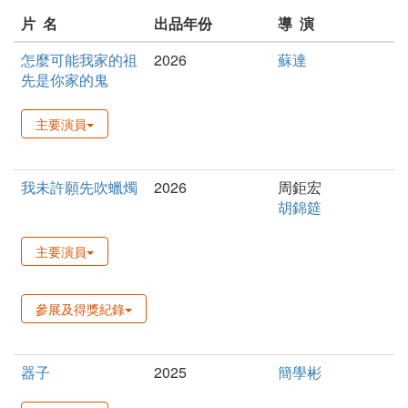
片 名
出品年份
導 演
怎麼可能我家的祖
2026
蘇達
先是你家的鬼
主要演員
我未許願先吹蠟燭
2026
周鉅宏
胡錦筵
主要演員
參展及得獎紀錄
器子
2025
簡學彬