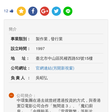
12
簡介
事業類別：
製作業 , 發行業
設立時間：
1997
地 址：
臺北市中山區民權西路53號15樓
公司網址：
官網連結(另開新視窗)
負 責 人 ：
吳昭弘
公司簡介：
中環集團在過去就曾經透過投資的方式，與香港
寰亞電影公司合作「無間道３」、「魔幻廚
房」、「全職殺手」、「雷霆戰警」等影片。