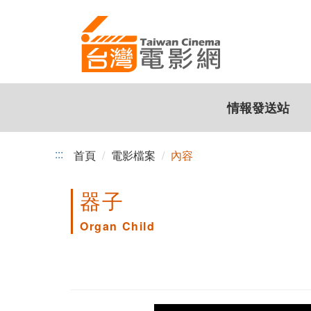
跳
到
主
要
內
容
情報發送站
:::
首頁
電影檔案
內容
器子
Organ Child