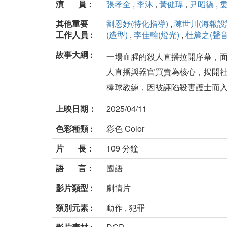
演 員：
張孝全
,
李沐
,
黃健瑋
,
尹昭德
,
其他重要
劉恩妤(特化指導)
,
陳世川(海報設
工作人員 :
(造型)
,
李佳翰(燈光)
,
杜篤之(聲音
故事大綱 :
一場血腥的殺人直播拉開序幕，
人直播與器官買賣為核心，揭開
棒球教練，因被誣陷殺害護士而入獄 1
上映日期：
2025/04/11
色彩種類 :
彩色 Color
片 長：
109 分鐘
語 言：
國語
影片類型 :
劇情片
類別元素 :
動作 , 犯罪