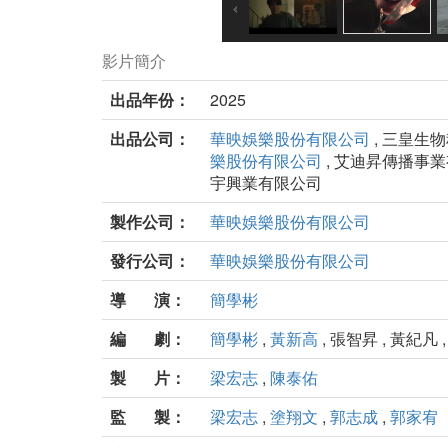
影片簡介
出品年份：
2025
出品公司：
華映娛樂股份有限公司
, 三皇生
樂股份有限公司
, 艾迪昇傳播事業
宇興業有限公司
製作公司：
華映娛樂股份有限公司
發行公司：
華映娛樂股份有限公司
導 演：
簡學彬
編 劇：
簡學彬
,
黃新高
, 張智昇 , 黃紀凡 
製 片：
梁宏志
,
陳泰佑
監 製：
梁宏志
,
塗翔文
,
郭志成
,
郭家宥