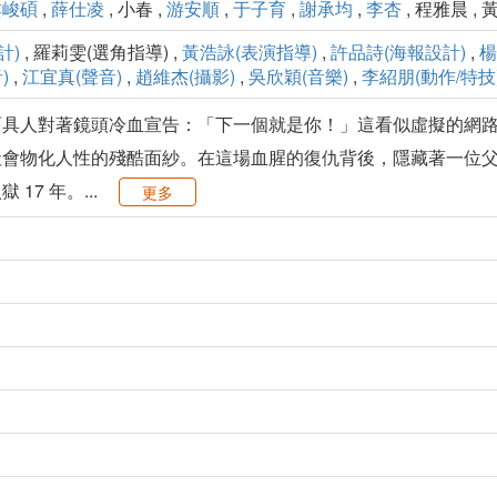
婁峻碩
,
薛仕凌
, 小春 ,
游安順
,
于子育
,
謝承均
,
李杏
, 程雅晨 , 
計)
, 羅莉雯(選角指導) ,
黃浩詠(表演指導)
,
許品詩(海報設計)
,
楊
)
,
江宜真(聲音)
,
趙維杰(攝影)
,
吳欣穎(音樂)
,
李紹朋(動作/特技
面具人對著鏡頭冷血宣告：「下一個就是你！」這看似虛擬的網
社會物化人性的殘酷面紗。在這場血腥的復仇背後，隱藏著一位
7 年。...
更多