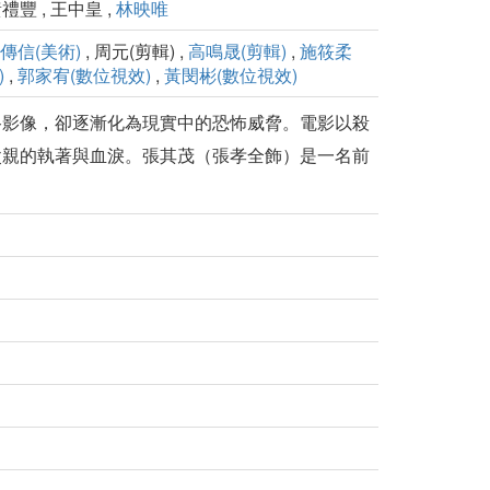
黃禮豐 , 王中皇 ,
林映唯
傳信(美術)
, 周元(剪輯) ,
高鳴晟(剪輯)
,
施筱柔
)
,
郭家宥(數位視效)
,
黃閔彬(數位視效)
路影像，卻逐漸化為現實中的恐怖威脅。電影以殺
父親的執著與血淚。張其茂（張孝全飾）是一名前