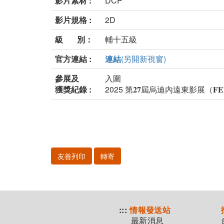
影片素材 :
DCP
影片規格 :
2D
級 別：
輔十五級
官方連結 :
連結
(另開新視窗)
參展及
入圍
獲獎紀錄 :
2025 第𝟐𝟕屆烏迪內遠東影展（𝐅
友善列印
轉寄
:::
情報發送站
最新消息