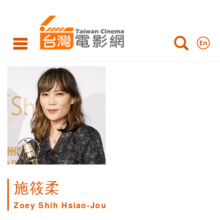
施筱柔
Zoey Shih Hsiao-Jou