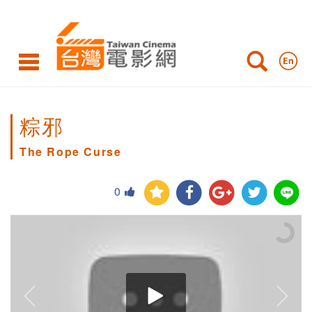
粽邪
The Rope Curse
0