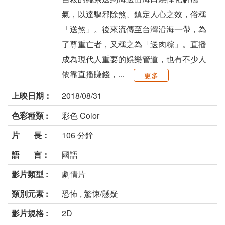
氣，以達驅邪除煞、鎮定人心之效，俗稱
「送煞」。後來流傳至台灣沿海一帶，為
了尊重亡者，又稱之為「送肉粽」。直播
成為現代人重要的娛樂管道，也有不少人
依靠直播賺錢，...
更多
上映日期：
2018/08/31
色彩種類 :
彩色 Color
片 長：
106 分鐘
語 言：
國語
影片類型 :
劇情片
類別元素 :
恐怖 , 驚悚/懸疑
影片規格 :
2D