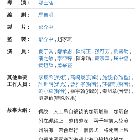
導 演：
廖士涵
編 劇：
馬自明
製 片：
鄒介中
監 製：
鄒介中
, 趙家琪
演 員：
夏于喬
,
鄒承恩
,
陳博正
,
孫可芳
,
劉國劭
,
潘之敏
,
李亞臻
, 陳希瑀 ,
庹宗華
,
屈中恆
,
黃鐙輝
,
應采靈
其他重要
李宸希(美術)
,
高鳴晟(剪輯)
,
施筱柔(造型)
,
工作人員 :
許世明(燈光)
,
曾雅寧(聲音)
,
莊智凱(聲音)
,
劉小草(聲音)
, 張宇翰(攝影) , 秦旭章(音樂) ,
廖婉倫(特殊效果)
故事大綱 :
傳說，人上吊自殺後的怨氣最重，怨氣會
附在繩結上，越積越深。兩千年前大陸漳
州沿海一帶會舉行一個儀式，將死者上吊
自殺的繩索送到海邊出海口燒掉化解怨