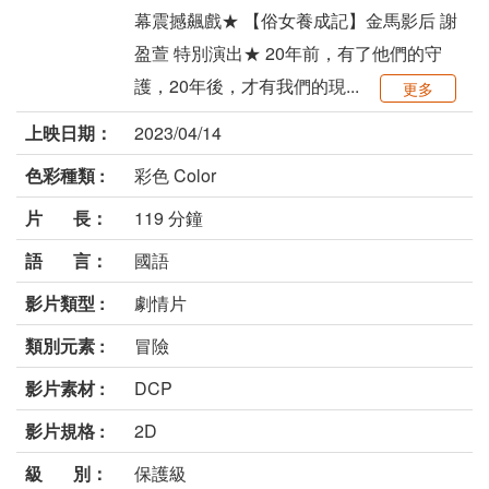
幕震撼飆戲★ 【俗女養成記】金馬影后 謝
盈萱 特別演出★ 20年前，有了他們的守
護，20年後，才有我們的現...
更多
上映日期：
2023/04/14
色彩種類 :
彩色 Color
片 長：
119 分鐘
語 言：
國語
影片類型 :
劇情片
類別元素 :
冒險
影片素材 :
DCP
影片規格 :
2D
級 別：
保護級