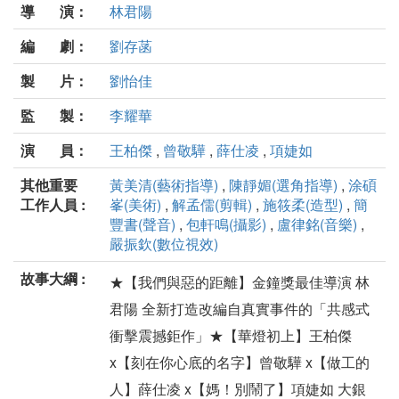
導 演：
林君陽
編 劇：
劉存菡
製 片：
劉怡佳
監 製：
李耀華
演 員：
王柏傑
,
曾敬驊
,
薛仕凌
,
項婕如
其他重要
黃美清(藝術指導)
,
陳靜媚(選角指導)
,
涂碩
工作人員 :
峯(美術)
,
解孟儒(剪輯)
,
施筱柔(造型)
,
簡
豐書(聲音)
,
包軒鳴(攝影)
,
盧律銘(音樂)
,
嚴振欽(數位視效)
故事大綱 :
★【我們與惡的距離】金鐘獎最佳導演 林
君陽 全新打造改編自真實事件的「共感式
衝擊震撼鉅作」★【華燈初上】王柏傑
x【刻在你心底的名字】曾敬驊 x【做工的
人】薛仕凌 x【媽！別鬧了】項婕如 大銀