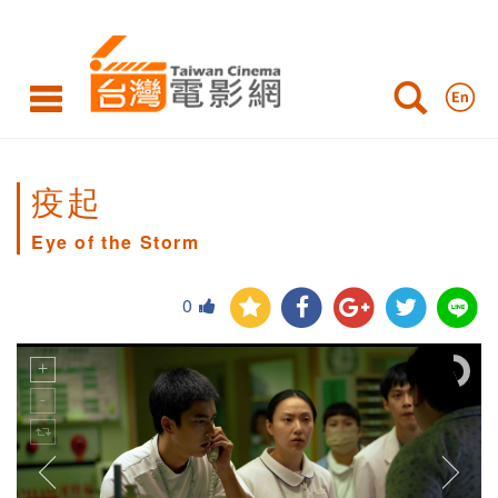
疫起
Eye of the Storm
0