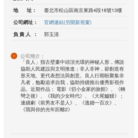
地 址：
臺北市松山區南京東路4段18號13樓
公司網址：
官網連結(另開新視窗)
負 責 人 ：
郭玉清
公司簡介：
「良人」指古壁畫中頭頂光環的神秘人形，傳說
協助人民建設與文明推進；非人非神，卻創造有
形天地、更代表想法與創意。良人行期盼聚集非
凡者，勉勵追求自我，協助持續推出優秀影視作
品。近期作品： 電影《切小金家的旅館》、《轉
彎之後》、《我的少女時代》、《大尾鱸鰻》；
連續劇《前男友不是人》、《逃婚一百次》、
《我與你的光年距離2》