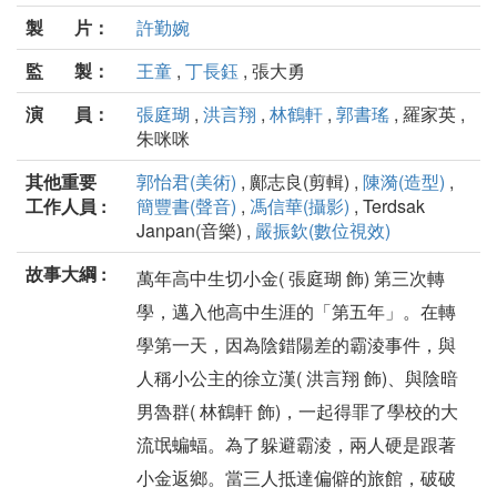
製 片：
許勤婉
監 製：
王童
,
丁長鈺
, 張大勇
演 員：
張庭瑚
,
洪言翔
,
林鶴軒
,
郭書瑤
, 羅家英 ,
朱咪咪
其他重要
郭怡君(美術)
, 鄺志良(剪輯) ,
陳漪(造型)
,
工作人員 :
簡豐書(聲音)
,
馮信華(攝影)
, Terdsak
Janpan(音樂) ,
嚴振欽(數位視效)
故事大綱 :
萬年高中生切小金( 張庭瑚 飾) 第三次轉
學，邁入他高中生涯的「第五年」。在轉
學第一天，因為陰錯陽差的霸淩事件，與
人稱小公主的徐立漢( 洪言翔 飾)、與陰暗
男魯群( 林鶴軒 飾)，一起得罪了學校的大
流氓蝙蝠。為了躲避霸淩，兩人硬是跟著
小金返鄉。當三人抵達偏僻的旅館，破破