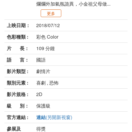
爛爛外加氣氛詭異，小金祖父母做...
更多
上映日期：
2018/07/12
色彩種類 :
彩色 Color
片 長：
109 分鐘
語 言：
國語
影片類型 :
劇情片
類別元素 :
喜劇 , 恐怖
影片規格 :
2D
級 別：
保護級
官方連結 :
連結
(另開新視窗)
參展及
得獎