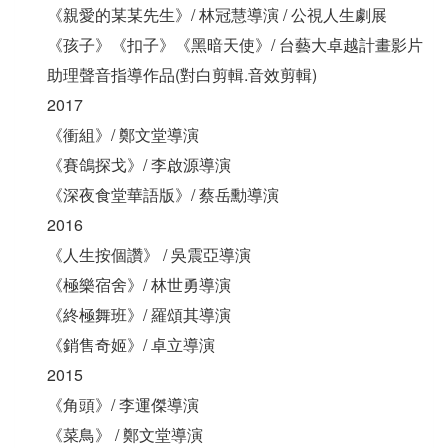
《親愛的某某先生》/ 林冠慧導演 / 公視人生劇展
《孩子》《扣子》《黑暗天使》/ 台藝大卓越計畫影片
助理聲音指導作品(對白剪輯.音效剪輯)
2017
《衝組》/ 鄭文堂導演
《賽鴿探戈》/ 李啟源導演
《深夜食堂華語版》/ 蔡岳勳導演
2016
《人生按個讚》 / 吳震亞導演
《極樂宿舍》/ 林世勇導演
《終極舞班》/ 羅頌其導演
《銷售奇姬》/ 卓立導演
2015
《角頭》/ 李運傑導演
《菜鳥》 / 鄭文堂導演