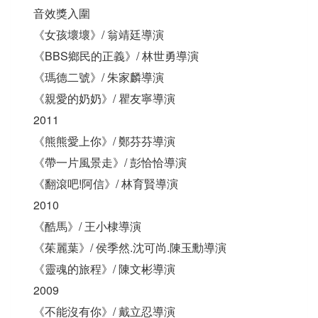
音效獎入圍
《女孩壞壞》/ 翁靖廷導演
《BBS鄉民的正義》/ 林世勇導演
《瑪德二號》/ 朱家麟導演
《親愛的奶奶》/ 瞿友寧導演
2011
《熊熊愛上你》/ 鄭芬芬導演
《帶一片風景走》/ 彭恰恰導演
《翻滾吧!阿信》/ 林育賢導演
2010
《酷馬》/ 王小棣導演
《茱麗葉》/ 侯季然.沈可尚.陳玉勳導演
《靈魂的旅程》/ 陳文彬導演
2009
《不能沒有你》/ 戴立忍導演