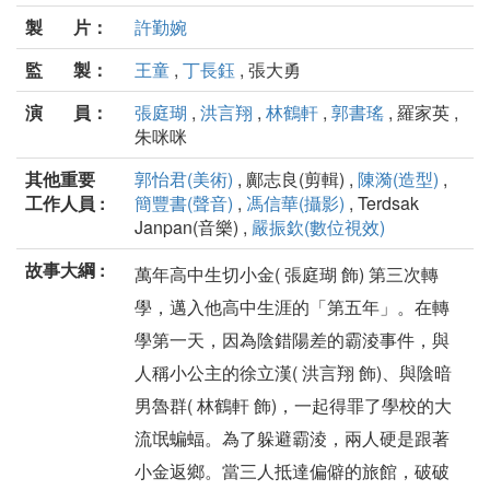
製 片：
許勤婉
監 製：
王童
,
丁長鈺
, 張大勇
演 員：
張庭瑚
,
洪言翔
,
林鶴軒
,
郭書瑤
, 羅家英 ,
朱咪咪
其他重要
郭怡君(美術)
, 鄺志良(剪輯) ,
陳漪(造型)
,
工作人員 :
簡豐書(聲音)
,
馮信華(攝影)
, Terdsak
Janpan(音樂) ,
嚴振欽(數位視效)
故事大綱 :
萬年高中生切小金( 張庭瑚 飾) 第三次轉
學，邁入他高中生涯的「第五年」。在轉
學第一天，因為陰錯陽差的霸淩事件，與
人稱小公主的徐立漢( 洪言翔 飾)、與陰暗
男魯群( 林鶴軒 飾)，一起得罪了學校的大
流氓蝙蝠。為了躲避霸淩，兩人硬是跟著
小金返鄉。當三人抵達偏僻的旅館，破破