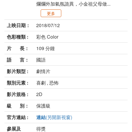
爛爛外加氣氛詭異，小金祖父母做...
更多
上映日期：
2018/07/12
色彩種類 :
彩色 Color
片 長：
109 分鐘
語 言：
國語
影片類型 :
劇情片
類別元素 :
喜劇 , 恐怖
影片規格 :
2D
級 別：
保護級
官方連結 :
連結
(另開新視窗)
參展及
得獎