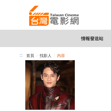
跳
到
主
要
內
容
情報發送站
:::
首頁
找影人
內容