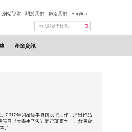
網站導覽
關於我們
聯絡我們
English
站
搜尋
內
搜
尋
務
產業資訊
關
鍵
字
兒。2012年開始從事幕前表演工作，演出作品
藝節目《大學生了沒》固定班底之一。參演電
等片。