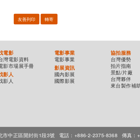
友善列印
轉寄
找電影
電影事業
協拍服務
台灣電影資料
電影事業
台灣優勢
電影市場展手冊
拍片指南
影展資訊
景點/片廠
找影人
國內影展
台灣夥伴
找影人
國際影展
來台製作補
7臺北市中正區開封街1段3號
電話：+886-2-2375-8368
傳真：+8