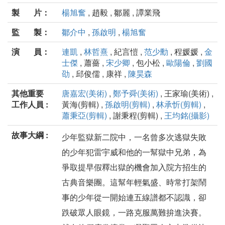
製 片：
楊旭奮
, 趙毅 , 鄒麗 , 譚業飛
監 製：
鄒介中
,
孫啟明
,
楊旭奮
演 員：
連凱
,
林哲熹
, 紀言愷 ,
范少勳
, 程媛媛 ,
金
士傑
, 蕭薔 ,
宋少卿
, 包小松 ,
歐陽倫
,
劉國
劭
, 邱俊儒 , 康祥 ,
陳昊森
其他重要
唐嘉宏(美術)
,
鄭予舜(美術)
, 王家瑜(美術) ,
工作人員 :
黃海(剪輯) ,
孫啟明(剪輯)
,
林承忻(剪輯)
,
蕭秉亞(剪輯)
, 謝秉程(剪輯) ,
王均銘(攝影)
故事大綱 :
少年監獄新二院中，一名曾多次逃獄失敗
的少年犯雷宇威和他的一幫獄中兄弟，為
爭取提早假釋出獄的機會加入院方招生的
古典音樂團。這幫年輕氣盛、時常打架鬧
事的少年從一開始連五線譜都不認識，卻
跌破眾人眼鏡，一路克服萬難拚進決賽。