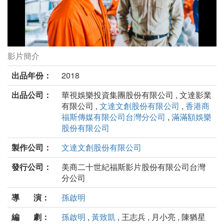
影片簡介
樂獄劇照
出品年份：
2018
出品公司：
華視娛樂投資集團股份有限公司 , 文達影業
有限公司 ,
文達文創股份有限公司
,
香港商
福斯傳媒有限公司台灣分公司
,
滿滿額娛樂
股份有限公司
製作公司：
文達文創股份有限公司
發行公司：
美商二十世紀福斯影片股份有限公司台灣
分公司
導 演：
孫啟明
編 劇：
孫啟明
,
黃致凱
, 王志兵 , 月小亮 , 陳猶星