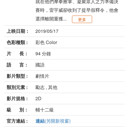
就在他們摩拳擦掌、凝聚眾人之力準備決
賽時，雷宇威卻收到了提早假釋令，他會
選擇離開重獲...
更多
上映日期：
2019/05/17
色彩種類 :
彩色 Color
片 長：
94 分鐘
語 言：
國語
影片類型 :
劇情片
類別元素 :
勵志 , 其他
影片規格 :
2D
級 別：
輔十二級
官方連結 :
連結
(另開新視窗)