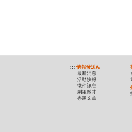
:::
情報發送站
最新消息
活動快報
徵件訊息
劇組徵才
專題文章