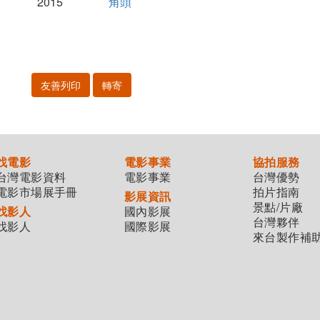
2015
角頭
友善列印
轉寄
找電影
電影事業
協拍服務
台灣電影資料
電影事業
台灣優勢
電影市場展手冊
拍片指南
影展資訊
景點/片廠
找影人
國內影展
台灣夥伴
找影人
國際影展
來台製作補