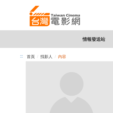
跳
到
主
要
內
容
情報發送站
:::
首頁
找影人
內容