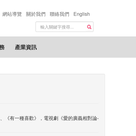
網站導覽
關於我們
聯絡我們
English
站
搜尋
內
搜
尋
務
產業資訊
關
鍵
字
、《有一種喜歡》，電視劇《愛的廣義相對論-