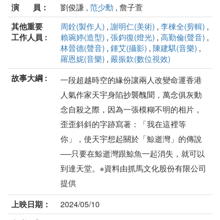
演 員：
劉俊謙 ,
范少勳
, 詹子萱
其他重要
周銓(製作人)
,
謝明仁(美術)
,
李棟全(剪輯)
,
工作人員 :
賴琬婷(造型)
,
張鈞復(燈光)
,
高勤倫(聲音)
,
林晉德(聲音)
,
鍾艾(攝影)
,
陳建騏(音樂)
,
羅恩妮(音樂)
,
嚴振欽(數位視效)
故事大綱 :
⼀段超越時空的緣份讓兩⼈改變命運香港
⼈氣作家天宇⾝陷抄襲醜聞，萬念俱灰動
念自殺之際，因為一張模糊不明的相⽚，
歪歪斜斜的字跡寫著：「我在這裡等
你」，使天宇想起關於「鯨逝灣」的傳說
──只要在鯨逝灣跟鯨魚一起消失，就可以
到達天堂。※資料由抓馬文化股份有限公司
提供
上映日期：
2024/05/10