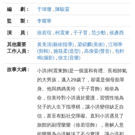
編 劇：
于瑋珊
,
陳駿霖
監 製：
李耀華
演 員：
徐若瑄
,
柯震東
,
于子育
,
范少勳
,
侯彥西
其他重要
黃美清(藝術指導)
,
梁碩麟(美術)
,
江翊寧
工作人員 :
(剪輯)
,
施筱柔(造型)
,
高偉晏(聲音)
,
包軒
鳴(攝影)
,
徐文(音樂)
故事大綱 :
小洪(柯震東飾)是一個溫和有禮、長相帥氣
的大男孩，邁入29歲了，卻還是個母胎單
身。他與媽媽美玲（于子育飾）相依為
命，但美玲對小洪過於愛護，習慣性地為
兒子的人生下指導棋，讓小洪變得缺乏自
信，甚至有點社交障礙。直到小洪遇見了
旅館的副理樂樂（徐若瑄飾），善解人意
的樂樂為小洪解決了不少窘境，讓小洪初