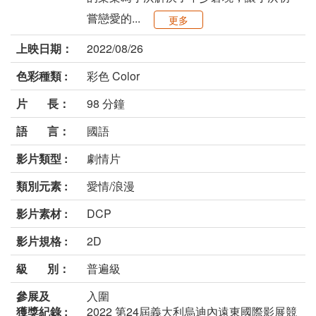
嘗戀愛的...
更多
上映日期：
2022/08/26
色彩種類 :
彩色 Color
片 長：
98 分鐘
語 言：
國語
影片類型 :
劇情片
類別元素 :
愛情/浪漫
影片素材 :
DCP
影片規格 :
2D
級 別：
普遍級
參展及
入圍
獲獎紀錄 :
2022 第24屆義大利烏迪內遠東國際影展競