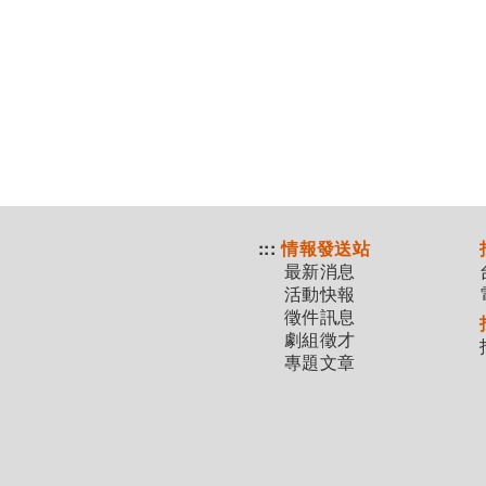
:::
情報發送站
最新消息
活動快報
徵件訊息
劇組徵才
專題文章