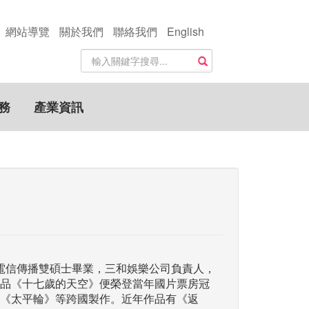
網站導覽
關於我們
聯絡我們
English
站
搜尋
內
搜
尋
務
產業資訊
關
鍵
字
、電信傳播雙碩士畢業，三和娛樂公司負責人，
品《十七歲的天空》便榮登當年國片票房冠
《太平輪》等跨國製作。近年作品有《返