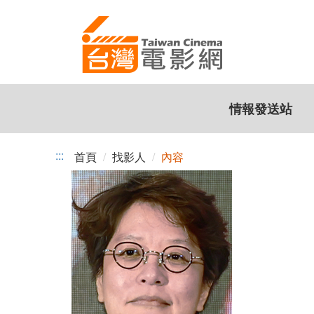
跳
到
主
要
內
容
情報發送站
:::
首頁
找影人
內容