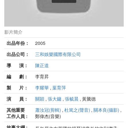
影片簡介
宅變劇照
出品年份：
2005
出品公司：
三和娛樂國際有限公司
導 演：
陳正道
編 劇：
李育昇
製 片：
李耀華
,
葉育萍
演 員：
關穎
,
張大鏞
,
張毓晨
, 黃騰德
其他重要
蕭汝冠(剪輯)
,
杜篤之(聲音)
,
關本良(攝影)
,
工作人員 :
鄭偉杰(音樂)
故事大綱 :