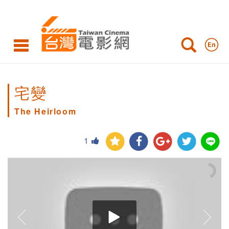
宅變
The Heirloom
1