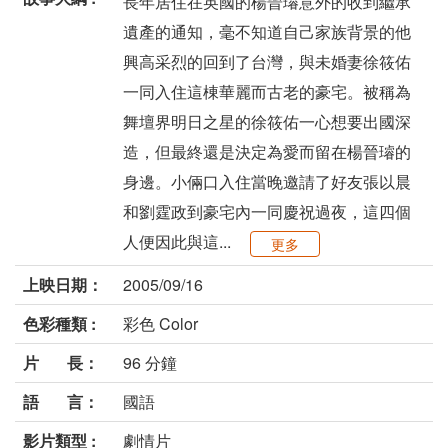
長年居住在英國的楊晉璿意外的收到繼承
遺產的通知，毫不知道自己家族背景的他
興高采烈的回到了台灣，與未婚妻徐筱佑
一同入住這棟華麗而古老的豪宅。被稱為
舞壇界明日之星的徐筱佑一心想要出國深
造，但最終還是決定為愛而留在楊晉璿的
身邊。小倆口入住當晚邀請了好友張以晨
和劉霆政到豪宅內一同慶祝過夜，這四個
人便因此與這...
更多
上映日期：
2005/09/16
色彩種類 :
彩色 Color
片 長：
96 分鐘
語 言：
國語
影片類型 :
劇情片