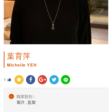
葉育萍
Michelle YEH
1
職業類別：
製片 , 監製