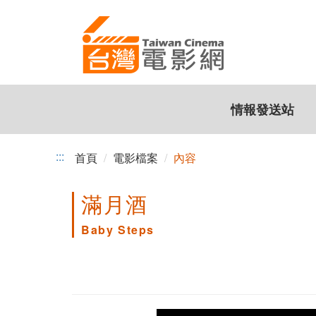
跳
到
主
要
內
容
情報發送站
:::
首頁
電影檔案
內容
滿月酒
Baby Steps