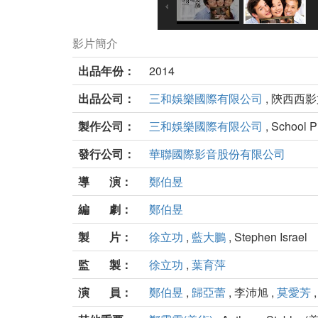
影片簡介
出品年份：
2014
出品公司：
三和娛樂國際有限公司
, 陝西西影文化
製作公司：
三和娛樂國際有限公司
, School P
發行公司：
華聯國際影音股份有限公司
導 演：
鄭伯昱
編 劇：
鄭伯昱
製 片：
徐立功
,
藍大鵬
, Stephen Israel
監 製：
徐立功
,
葉育萍
演 員：
鄭伯昱
,
歸亞蕾
, 李沛旭 ,
莫愛芳