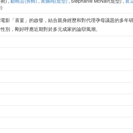
美術) ,
顧曉芸(剪輯)
,
黃嬿莼(造型)
, Stephanie McNair(造型) ,
袁立
)
期電影「喜宴」的啟發，結合親身經歷和對代理孕母議題的多年
跨性別，剛好呼應近期對於多元成家的論辯風潮。