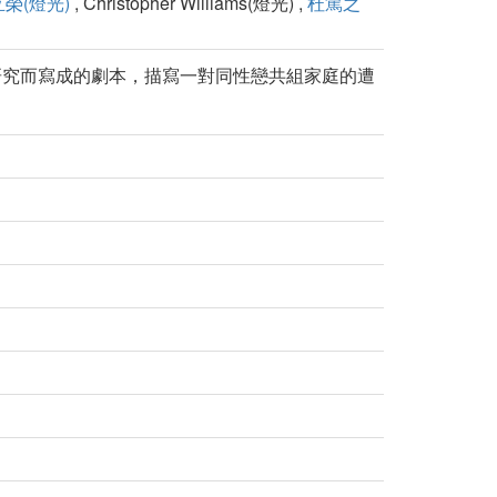
榮(燈光)
, Christopher Williams(燈光) ,
杜篤之
研究而寫成的劇本，描寫一對同性戀共組家庭的遭