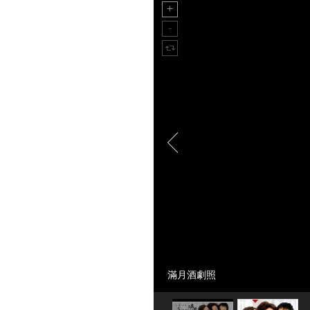
滿月酒劇照