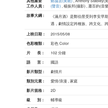
其他重要
鄭靄雲(美術)
, Anthony Stabley(
工作人員 :
(聲音)
, 楊振邦(攝影) , 蕭百鈞(音樂
故事大綱 :
《滿月酒》是鄭伯昱受到李安早
遇，劇情設定跨種族、跨文化、
上映日期：
2015/05/08
色彩種類 :
彩色 Color
片 長：
102 分鐘
語 言：
國語
影片類型 :
劇情片
類別元素 :
愛情/浪漫 , 家庭
影片規格 :
2D
級 別：
輔導級