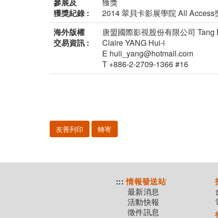
參展及
獲獎
獲獎紀錄 :
2014 翠貝卡影展學院 All Acces
海外版權
唐盟國際影視股份有限公司 Tang Moon Int
交易資訊 :
Claire YANG Hui-i
E huii_yang@hotmail.com
T +886-2-2709-1366 #16
友善列印
轉寄
:::
情報發送站
最新消息
活動快報
徵件訊息