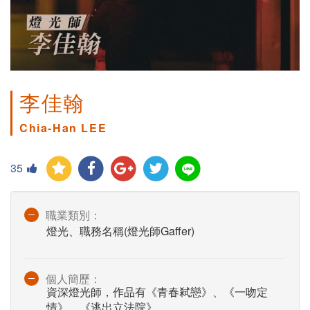
李佳翰
Chia-Han LEE
35
職業類別：
燈光、職務名稱(燈光師Gaffer)
個人簡歷：
資深燈光師，作品有《青春弒戀》、《一吻定
情》、《逃出立法院》。