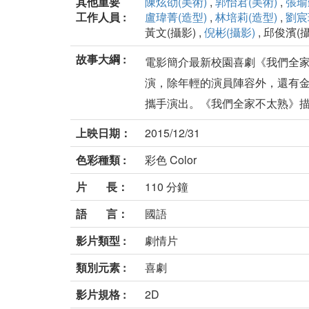
其他重要
陳炫劭(美術)
,
郭怡君(美術)
,
張瑜
工作人員 :
盧瑋菁(造型)
,
林培莉(造型)
,
劉宸
黃文(攝影) ,
倪彬(攝影)
, 邱俊濱(攝
故事大綱 :
電影簡介最新校園喜劇《我們全家不
演，除年輕的演員陣容外，還有
攜手演出。《我們全家不太熟》描述
上映日期：
2015/12/31
色彩種類 :
彩色 Color
片 長：
110 分鐘
語 言：
國語
影片類型 :
劇情片
類別元素 :
喜劇
影片規格 :
2D