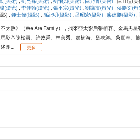
勤(美術)
,
劉昆霖(美術)
,
劉怡如(美術)
,
陳乃菁(美術)
, 陳宜瑄(美術
瑋(燈光)
,
李佳翰(燈光)
,
張平宗(燈光)
,
劉議友(燈光)
,
侯勝文(燈
影) ,
鍾士偉(攝影)
,
孫紀明(攝影)
,
呂昭宏(攝影)
,
廖建勝(攝影)
,
太熟》（We Are Family），找來亞太影后張榕容、金馬
金馬影帝陳松勇、許效舜、林美秀、趙樹海、鄧志鴻、吳朋奉、
即...
更多