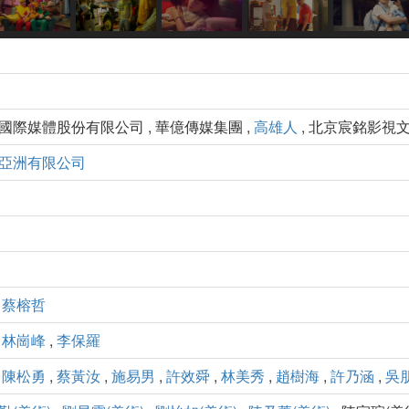
藝國際媒體股份有限公司 , 華億傳媒集團 ,
高雄人
, 北京宸銘影視
亞洲有限公司
,
蔡榕哲
,
林崗峰
,
李保羅
,
陳松勇
,
蔡黃汝
,
施易男
,
許效舜
,
林美秀
,
趙樹海
,
許乃涵
,
吳