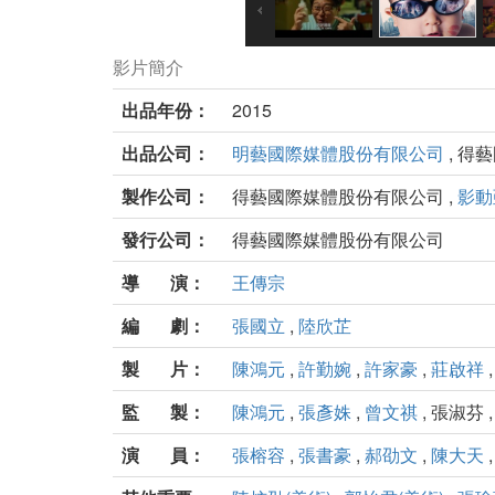
影片簡介
出品年份：
2015
出品公司：
明藝國際媒體股份有限公司
, 得
製作公司：
得藝國際媒體股份有限公司 ,
影動
發行公司：
得藝國際媒體股份有限公司
導 演：
王傳宗
編 劇：
張國立
,
陸欣芷
製 片：
陳鴻元
,
許勤婉
,
許家豪
,
莊啟祥
監 製：
陳鴻元
,
張彥姝
,
曾文祺
, 張淑芬 
演 員：
張榕容
,
張書豪
,
郝劭文
,
陳大天