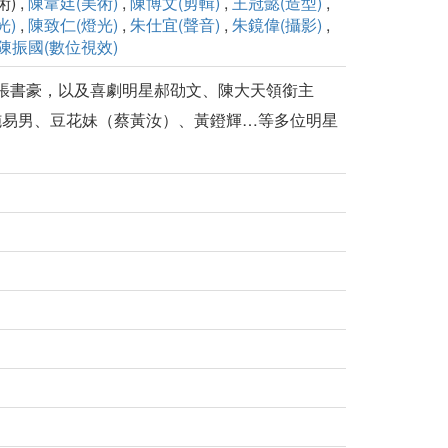
) ,
陳韋廷(美術)
,
陳博文(剪輯)
,
王冠懿(造型)
,
光)
,
陳致仁(燈光)
,
朱仕宜(聲音)
,
朱鏡偉(攝影)
,
陳振國(數位視效)
男星張書豪，以及喜劇明星郝劭文、陳大天領銜主
施易男、豆花妹（蔡黃汝）、黃鐙輝…等多位明星