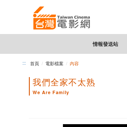
跳
到
主
要
內
容
情報發送站
:::
首頁
電影檔案
內容
我們全家不太熟
We Are Family