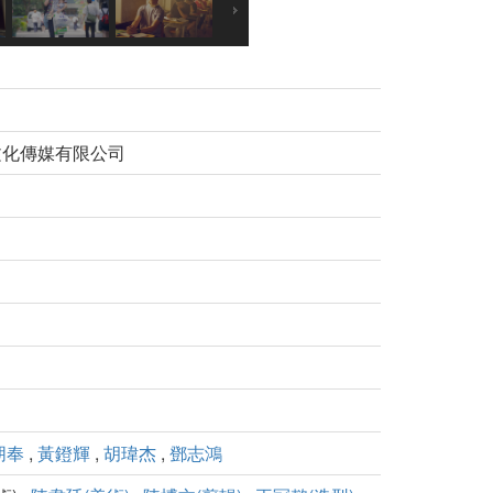
文化傳媒有限公司
朋奉
,
黃鐙輝
,
胡瑋杰
,
鄧志鴻