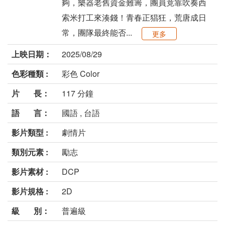
夠，樂器老舊資金難籌，團員竟靠吹奏西
索米打工來湊錢！青春正猖狂，荒唐成日
常，團隊最終能否...
更多
上映日期：
2025/08/29
色彩種類 :
彩色 Color
片 長：
117 分鐘
語 言：
國語 , 台語
影片類型 :
劇情片
類別元素 :
勵志
影片素材 :
DCP
影片規格 :
2D
級 別：
普遍級