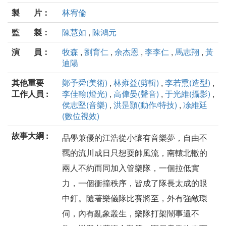
製 片：
林宥倫
監 製：
陳慧如
,
陳鴻元
演 員：
牧森
,
劉育仁
,
余杰恩
,
李李仁
,
馬志翔
,
黃
迪陽
其他重要
鄭予舜(美術)
,
林雍益(剪輯)
,
李若熏(造型)
,
工作人員 :
李佳翰(燈光)
,
高偉晏(聲音)
,
于光維(攝影)
,
侯志堅(音樂)
,
洪昰顥(動作/特技)
,
凃維廷
(數位視效)
故事大綱 :
品學兼優的江浩從小懷有音樂夢，自由不
羈的流川成日只想耍帥風流，南轅北轍的
兩人不約而同加入管樂隊，一個拉低實
力，一個衝撞秩序，皆成了隊長太成的眼
中釘。隨著樂儀隊比賽將至，外有強敵環
伺，內有亂象叢生，樂隊打架鬧事還不