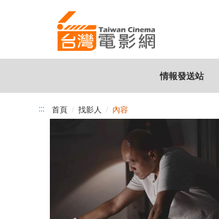
跳
到
主
要
內
容
情報發送站
:::
首頁
找影人
內容