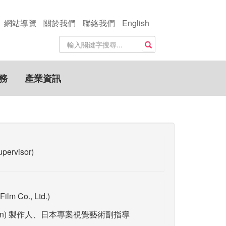
網站導覽
關於我們
聯絡我們
English
站
搜尋
內
搜
尋
務
產業資訊
關
鍵
字
rvisor)
Co., Ltd.)
an) 製作人、日本專案視覺藝術副指導