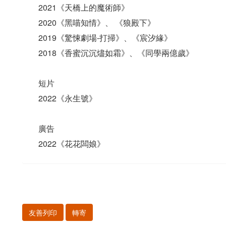
2021《天橋上的魔術師》
2020《黑喵知情》、 《狼殿下》
2019《驚悚劇場-打掃》、《宸汐緣》
2018《香蜜沉沉燼如霜》、《同學兩億歲》
短片
2022《永生號》
廣告
2022《花花闆娘》
友善列印
轉寄