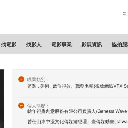
:::
找電影
找影人
電影事業
影展資訊
協拍服
職業類別：
監製 , 美術 , 數位視效、職務名稱(視效總監VFX Supe
個人簡歷：
轅年視覺創意股份有限公司負責人(Genesis Wave Film 
曾任山東中漫文化傳媒總經理、壹傳媒動畫(Taiw