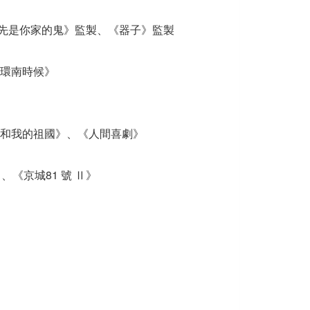
先是你家的鬼》監製、《器子》監製
《環南時候》
我和我的祖國》、《人間喜劇》
、《京城81 號 Ⅱ》