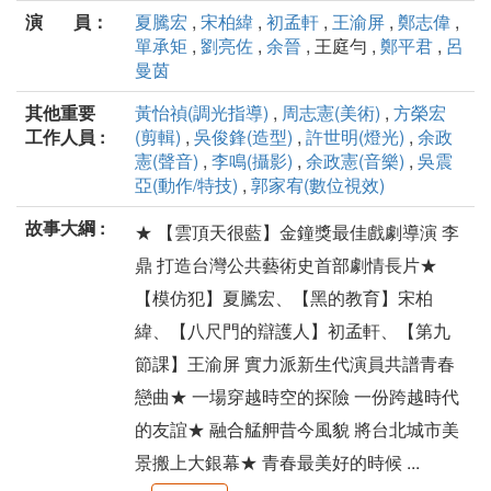
演 員：
夏騰宏
,
宋柏緯
,
初孟軒
,
王渝屏
,
鄭志偉
,
單承矩
,
劉亮佐
,
余晉
, 王庭勻 ,
鄭平君
,
呂
曼茵
其他重要
黃怡禎(調光指導)
,
周志憲(美術)
,
方榮宏
工作人員 :
(剪輯)
,
吳俊鋒(造型)
,
許世明(燈光)
,
余政
憲(聲音)
,
李鳴(攝影)
,
余政憲(音樂)
,
吳震
亞(動作/特技)
,
郭家宥(數位視效)
故事大綱 :
★ 【雲頂天很藍】金鐘獎最佳戲劇導演 李
鼎 打造台灣公共藝術史首部劇情長片★
【模仿犯】夏騰宏、【黑的教育】宋柏
緯、【八尺門的辯護人】初孟軒、【第九
節課】王渝屏 實力派新生代演員共譜青春
戀曲★ 一場穿越時空的探險 一份跨越時代
的友誼★ 融合艋舺昔今風貌 將台北城市美
景搬上大銀幕★ 青春最美好的時候 ...