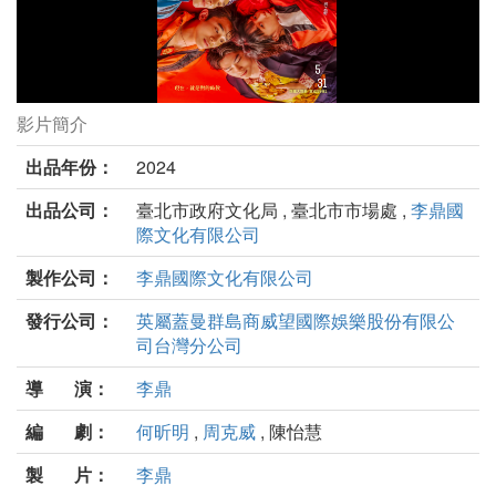
影片簡介
環南時候劇照
出品年份：
2024
出品公司：
臺北市政府文化局 , 臺北市市場處 ,
李鼎國
際文化有限公司
製作公司：
李鼎國際文化有限公司
發行公司：
英屬蓋曼群島商威望國際娛樂股份有限公
司台灣分公司
導 演：
李鼎
編 劇：
何昕明
,
周克威
, 陳怡慧
製 片：
李鼎