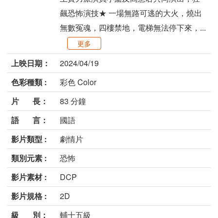
飆恐怖演技★ 一場無路可逃的大火，燒出
無數冤魂，四樓禁地，電梯無法停下來，...
更多
上映日期：
2024/04/19
色彩種類 :
彩色 Color
片 長：
83 分鐘
語 言：
國語
影片類型 :
劇情片
類別元素 :
恐怖
影片素材 :
DCP
影片規格 :
2D
級 別：
輔十五級