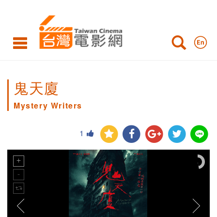
鬼天廈
Mystery Writers
1