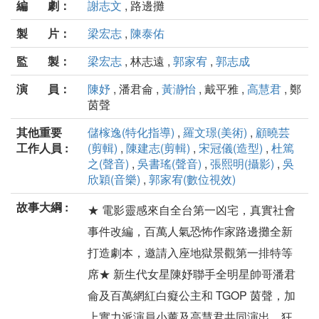
編 劇：
謝志文
, 路邊攤
製 片：
梁宏志
,
陳泰佑
監 製：
梁宏志
, 林志遠 ,
郭家宥
,
郭志成
演 員：
陳妤
, 潘君侖 ,
黃瀞怡
, 戴平雅 ,
高慧君
, 鄭
茵聲
其他重要
儲榢逸(特化指導)
,
羅文璟(美術)
,
顧曉芸
工作人員 :
(剪輯)
,
陳建志(剪輯)
,
宋冠儀(造型)
,
杜篤
之(聲音)
,
吳書瑤(聲音)
,
張熙明(攝影)
,
吳
欣穎(音樂)
,
郭家宥(數位視效)
故事大綱 :
★ 電影靈感來自全台第一凶宅，真實社會
事件改編，百萬人氣恐怖作家路邊攤全新
打造劇本，邀請入座地獄景觀第一排特等
席★ 新生代女星陳妤聯手全明星帥哥潘君
侖及百萬網紅白癡公主和 TGOP 茵聲，加
上實力派演員小薰及高慧君共同演出，狂