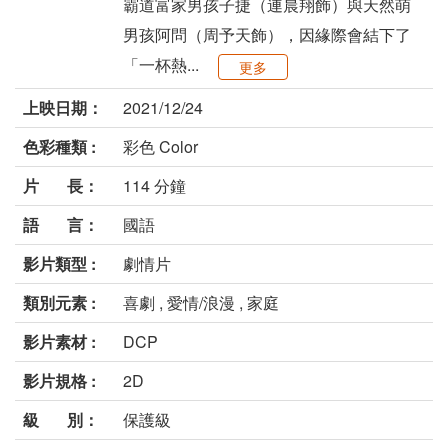
霸道富家男孩子捷（連晨翔飾）與天然萌
男孩阿問（周予天飾），因緣際會結下了
「一杯熱...
更多
上映日期：
2021/12/24
色彩種類 :
彩色 Color
片 長：
114 分鐘
語 言：
國語
影片類型 :
劇情片
類別元素 :
喜劇 , 愛情/浪漫 , 家庭
影片素材 :
DCP
影片規格 :
2D
級 別：
保護級