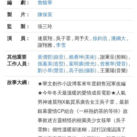
編 劇：
詹馥華
製 片：
陳保英
監 製：
張三玲
演 員：
連晨翔 , 吳子霏 , 周予天 ,
徐鈞浩
,
潘綱大
,
謝翔雅 ,
李雪
其他重要
黃僩哲(錄音)
,
賴勇坤(美術)
, 謝秉呈(剪輯) ,
工作人員 :
孫蕙美(造型)
,
葉明廣(燈光)
,
曾雅寧(聲音)
,
劉小草(聲音)
,
高子皓(攝影)
, 王重陽(音樂)
故事大綱 :
★華文創作小說博客來年度銷售冠軍改編
★今年冬天最溫暖的愛情成長電影★人氣
男神連晨翔X氣質系廣告女王吳子霏，最新
銀幕愛情CP組合《一杯熱奶茶的等待》故
事敘述古靈精怪的校園美少女筱華（吳子
霏飾）個性溫暖卻迷糊，誤打誤撞認識了