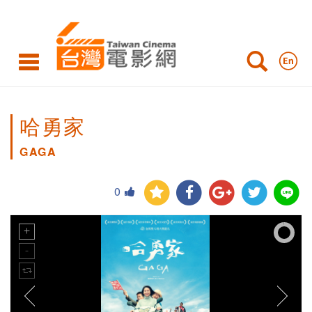
哈勇家
GAGA
0