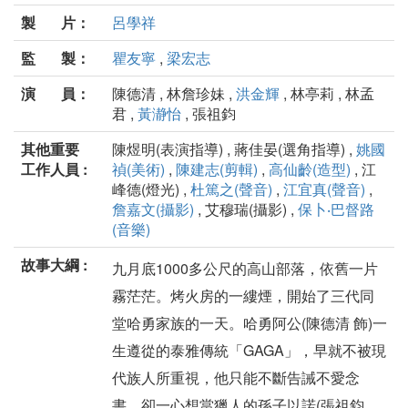
製 片：
呂學祥
監 製：
瞿友寧
,
梁宏志
演 員：
陳德清 , 林詹珍妹 ,
洪金輝
, 林亭莉 , 林孟
君 ,
黃瀞怡
, 張祖鈞
其他重要
陳煜明(表演指導) , 蔣佳晏(選角指導) ,
姚國
工作人員 :
禎(美術)
,
陳建志(剪輯)
,
高仙齡(造型)
, 江
峰德(燈光) ,
杜篤之(聲音)
,
江宜真(聲音)
,
詹嘉文(攝影)
, 艾穆瑞(攝影) ,
保卜‧巴督路
(音樂)
故事大綱 :
九月底1000多公尺的高山部落，依舊一片
霧茫茫。烤火房的一縷煙，開始了三代同
堂哈勇家族的一天。哈勇阿公(陳德清 飾)一
生遵從的泰雅傳統「GAGA」，早就不被現
代族人所重視，他只能不斷告誡不愛念
書，卻一心想當獵人的孫子以諾(張祖鈞