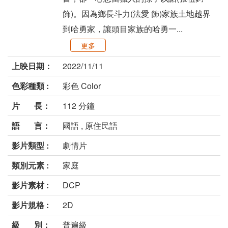
飾)。因為鄉長斗力(法愛 飾)家族土地越界
到哈勇家，讓頭目家族的哈勇一...
更多
上映日期：
2022/11/11
色彩種類 :
彩色 Color
片 長：
112 分鐘
語 言：
國語 , 原住民語
影片類型 :
劇情片
類別元素 :
家庭
影片素材 :
DCP
影片規格 :
2D
級 別：
普遍級