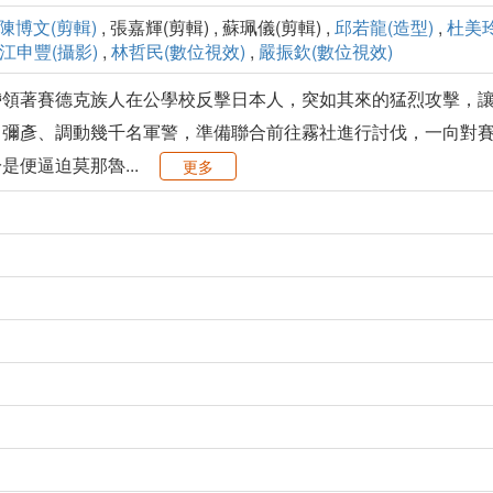
陳博文(剪輯)
, 張嘉輝(剪輯) , 蘇珮儀(剪輯) ,
邱若龍(造型)
,
杜美玲
江申豐(攝影)
,
林哲民(數位視效)
,
嚴振欽(數位視效)
帶領著賽德克族人在公學校反擊日本人，突如其來的猛烈攻擊，
田彌彥、調動幾千名軍警，準備聯合前往霧社進行討伐，一向對
便逼迫莫那魯...
更多