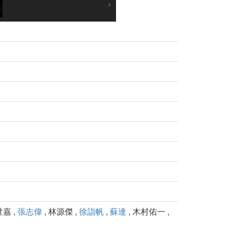
世嘉 ,
張志偉
, 林源傑 ,
徐詣帆
,
蘇達
, 木村佑一 ,