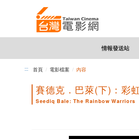
跳
到
主
要
內
容
情報發送站
:::
首頁
電影檔案
內容
賽德克．巴萊(下)：彩
Seediq Bale: The Rainbow Warriors