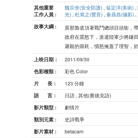
其他重要
魏宗舍(安全防護)
,
翁定洋(美術)
,
工作人員 :
光)
,
杜篤之(聲音)
,
秦鼎昌(攝影)
,
故事大綱 :
莫那魯道頂著戰鬥總頭目頭銜，
政府在震怒下，派遣陸軍少將鎌
屠殺的噩耗，憤怒掩蓋了理智，於是
上映日期：
2011/09/30
色彩種類 :
彩色 Color
片 長：
123 分鐘
語 言：
日語 , 其他(賽德克語)
影片類型 :
劇情片
類別元素 :
史詩戰爭
影片素材 :
betacam