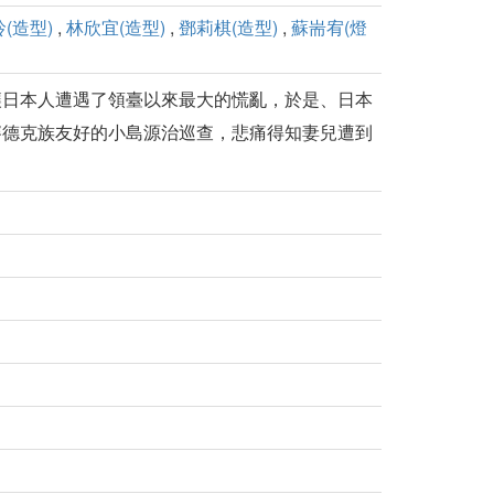
(造型)
,
林欣宜(造型)
,
鄧莉棋(造型)
,
蘇耑宥(燈
讓日本人遭遇了領臺以來最大的慌亂，於是、日本
賽德克族友好的小島源治巡查，悲痛得知妻兒遭到