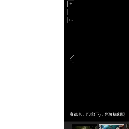
賽德克．巴萊(下)：彩虹橋劇照