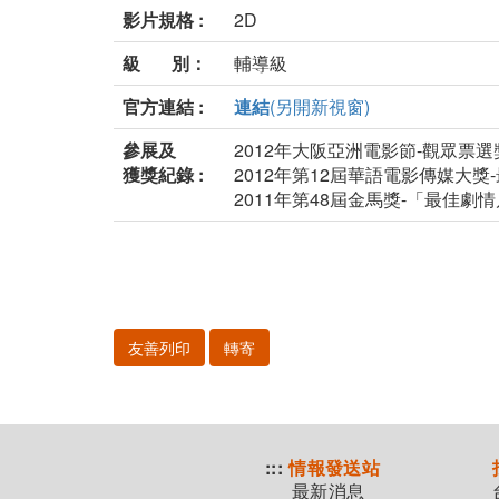
影片規格 :
2D
級 別：
輔導級
官方連結 :
連結
(另開新視窗)
參展及
2012年大阪亞洲電影節-觀眾票選
獲獎紀錄 :
2012年第12屆華語電影傳媒大獎
2011年第48屆金馬獎-「最
友善列印
轉寄
:::
情報發送站
最新消息