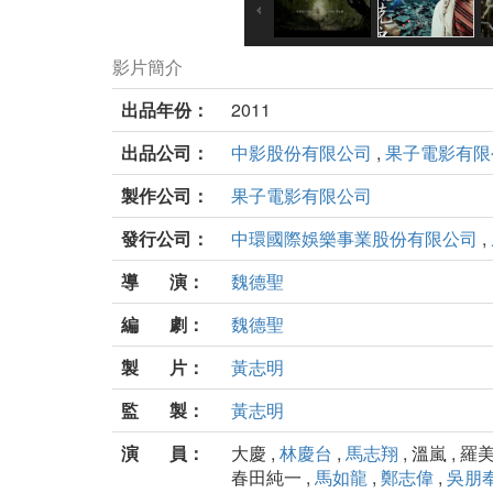
影片簡介
出品年份：
2011
出品公司：
中影股份有限公司
,
果子電影有限
製作公司：
果子電影有限公司
發行公司：
中環國際娛樂事業股份有限公司
,
導 演：
魏德聖
編 劇：
魏德聖
製 片：
黃志明
監 製：
黃志明
演 員：
大慶 ,
林慶台
,
馬志翔
, 溫嵐 , 羅
春田純一 ,
馬如龍
,
鄭志偉
,
吳朋