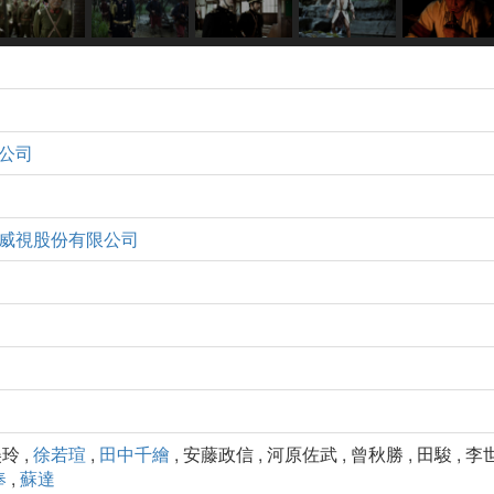
公司
威視股份有限公司
美玲 ,
徐若瑄
,
田中千繪
, 安藤政信 , 河原佐武 , 曾秋勝 , 田駿 , 李
奉
,
蘇達