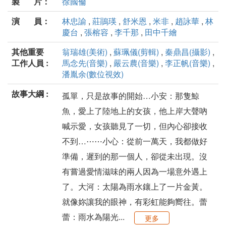
製 片：
徐國倫
演 員：
林忠諭
,
莊鵑瑛
,
舒米恩
,
米非
,
趙詠華
,
林
慶台
,
張榕容
,
李千那
,
田中千繪
其他重要
翁瑞雄(美術)
,
蘇珮儀(剪輯)
,
秦鼎昌(攝影)
,
工作人員 :
馬念先(音樂)
,
嚴云農(音樂)
,
李正帆(音樂)
,
潘胤余(數位視效)
故事大綱 :
孤單，只是故事的開始…小安：那隻鯨
魚，愛上了陸地上的女孩，他上岸大聲吶
喊示愛，女孩聽見了一切，但內心卻接收
不到…⋯⋯小心：從前一萬天，我都做好
準備，遲到的那一個人，卻從未出現。沒
有嘗過愛情滋味的兩人因為一場意外遇上
了。大河：太陽為雨水鑲上了一片金黃。
就像妳讓我的眼神，有彩虹能夠嚮往。蕾
蕾：雨水為陽光...
更多