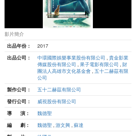
影片簡介
52赫茲 我愛你劇照
出品年份：
2017
出品公司：
中環國際娛樂事業股份有限公司
,
貴金影業
傳媒股份有限公司
,
果子電影有限公司
,
財
團法人高雄市文化基金會
,
五十二赫茲有限
公司
製作公司：
五十二赫茲有限公司
發行公司：
威視股份有限公司
導 演：
魏德聖
編 劇：
魏德聖
,
游文興
,
蘇達