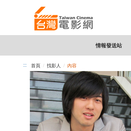
跳
到
主
要
內
容
情報發送站
:::
首頁
找影人
內容