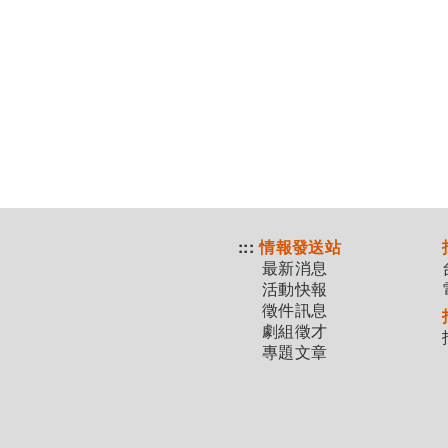
:::
情報發送站
最新消息
活動快報
徵件訊息
劇組徵才
專題文章