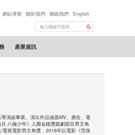
網站導覽
關於我們
聯絡我們
English
站
搜尋
內
搜
尋
務
產業資訊
關
鍵
字
系導演組畢業。演出作品涵蓋MV、廣告、電
新兵 八極少年》入圍金鐘獎戲劇節目男主角
/電視電影男主角獎，2018年以電影《范保