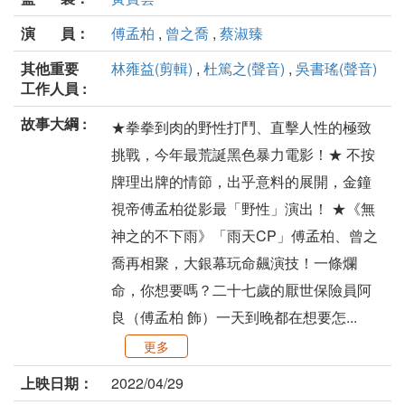
演 員：
傅孟柏
,
曾之喬
,
蔡淑臻
其他重要
林雍益(剪輯)
,
杜篤之(聲音)
,
吳書瑤(聲音)
工作人員 :
故事大綱 :
★拳拳到肉的野性打鬥、直擊人性的極致
挑戰，今年最荒誕黑色暴力電影！★ 不按
牌理出牌的情節，出乎意料的展開，金鐘
視帝傅孟柏從影最「野性」演出！ ★《無
神之的不下雨》「雨天CP」傅孟柏、曾之
喬再相聚，大銀幕玩命飆演技！一條爛
命，你想要嗎？二十七歲的厭世保險員阿
良（傅孟柏 飾）一天到晚都在想要怎...
更多
上映日期：
2022/04/29