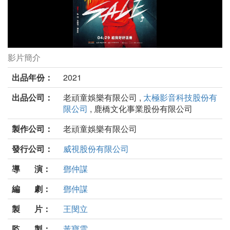
影片簡介
售命劇照
出品年份：
2021
出品公司：
老頑童娛樂有限公司 ,
太極影音科技股份有
限公司
, 鹿橋文化事業股份有限公司
製作公司：
老頑童娛樂有限公司
發行公司：
威視股份有限公司
導 演：
鄧仲謀
編 劇：
鄧仲謀
製 片：
王閔立
監 製：
黃寶雲