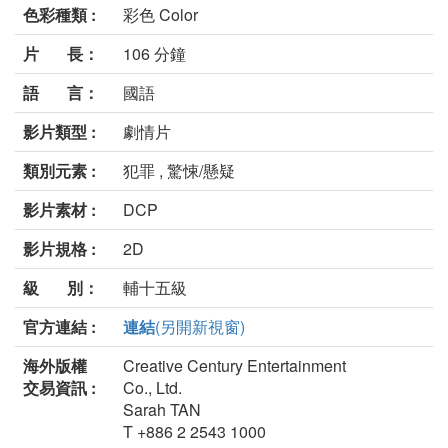
色彩種類 :
彩色 Color
片 長：
106 分鐘
語 言：
國語
影片類型 :
劇情片
類別元素 :
犯罪 , 驚悚/懸疑
影片素材 :
DCP
影片規格 :
2D
級 別：
輔十五級
官方連結 :
連結
(另開新視窗)
海外版權
Creative Century Entertainment
交易資訊 :
Co., Ltd.
Sarah TAN
T +886 2 2543 1000