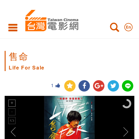
售命
Life For Sale
1