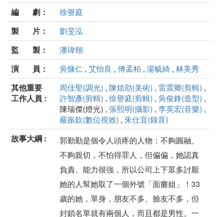
編 劇：
徐譽庭
製 片：
劉旻泓
監 製：
潘瑋翎
演 員：
吳慷仁
,
艾怡良
,
傅孟柏
,
湯毓綺
,
林美秀
其他重要
周佳聖(調光)
,
陳炫劭(美術)
,
雷震卿(剪輯)
,
工作人員 :
許智彥(剪輯)
,
徐譽庭(剪輯)
,
吳俊鋒(造型)
,
陳瑞傑(燈光) ,
張熙明(攝影)
,
李英宏(音樂)
,
嚴振欽(數位視效)
,
朱仕宜(錄音)
故事大綱 :
郭勤勤是個令人頭疼的人物：不夠圓融、
不夠親切，不怕得罪人，但偏偏，她認真
負責、能力很強，所以公司上下眾多討厭
她的人幫她取了一個外號「面癱姐」！33
歲的她，單身，朋友不多、臉友不多，但
封鎖名單就有兩個人，而且都是男性。一