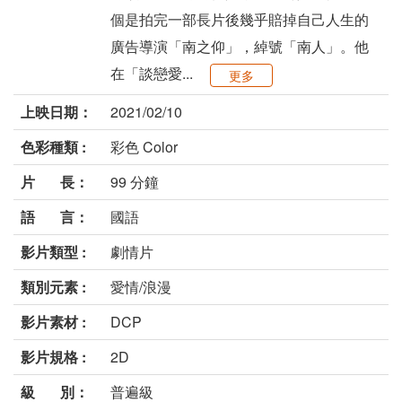
個是拍完一部長片後幾乎賠掉自己人生的
廣告導演「南之仰」，綽號「南人」。他
在「談戀愛...
更多
上映日期：
2021/02/10
色彩種類 :
彩色 Color
片 長：
99 分鐘
語 言：
國語
影片類型 :
劇情片
類別元素 :
愛情/浪漫
影片素材 :
DCP
影片規格 :
2D
級 別：
普遍級