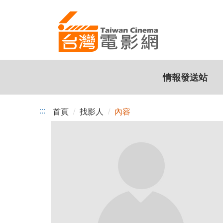
跳
到
主
要
內
容
情報發送站
:::
首頁
找影人
內容