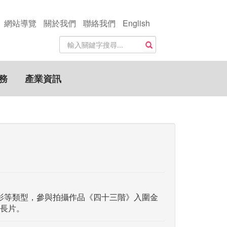
網站導覽
關於我們
聯絡我們
English
站
搜尋
內
搜
尋
務
產業資訊
關
鍵
字
影等類型，參與拍攝作品《四十三階》入圍金
長片。