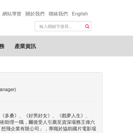
網站導覽
關於我們
聯絡我們
English
站
搜尋
內
搜
尋
務
產業資訊
關
鍵
字
nager)
《多桑》、《好男好女》、《戲夢人生》、
術助理一職，爾後受人引薦至資深場務王偉六
立「想飛企業有限公司」，專職於協助國片電影場