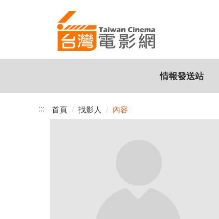
跳
到
主
要
內
容
情報發送站
:::
首頁
找影人
內容