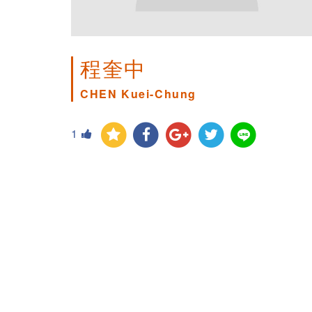
程奎中
CHEN Kuei-Chung
1