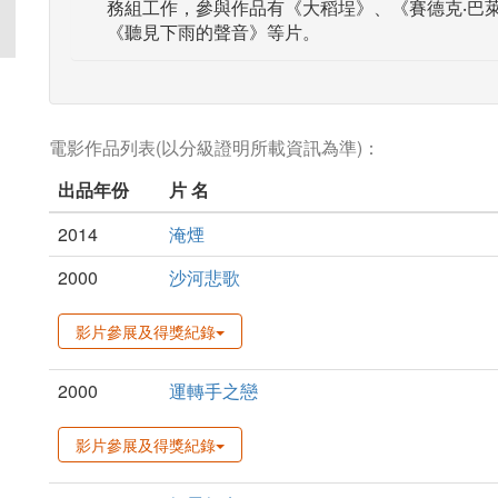
務組工作，參與作品有《大稻埕》、《賽德克‧巴
《聽見下雨的聲音》等片。
電影作品列表(以分級證明所載資訊為準)：
出品年份
片 名
2014
淹煙
2000
沙河悲歌
影片參展及得獎紀錄
2000
運轉手之戀
影片參展及得獎紀錄