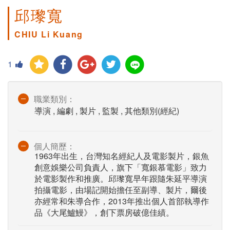
邱瓈寬
CHIU Li Kuang
1
職業類別：
導演 , 編劇 , 製片 , 監製 , 其他類別(經紀)
個人簡歷：
1963年出生，台灣知名經紀人及電影製片，銀魚
創意娛樂公司負責人，旗下「寬銀慕電影」致力
於電影製作和推廣。邱瓈寬早年跟隨朱延平導演
拍攝電影，由場記開始擔任至副導、製片，爾後
亦經常和朱導合作，2013年推出個人首部執導作
品《大尾鱸鰻》，創下票房破億佳績。