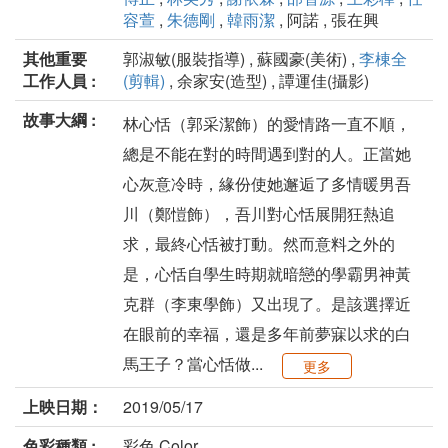
容萱
,
朱德剛
,
韓雨潔
, 阿諾 , 張在興
其他重要
郭淑敏(服裝指導) , 蘇國豪(美術) ,
李棟全
工作人員 :
(剪輯)
, 余家安(造型) , 譚運佳(攝影)
故事大綱 :
林心恬（郭采潔飾）的愛情路一直不順，
總是不能在對的時間遇到對的人。正當她
心灰意冷時，緣份使她邂逅了多情暖男吾
川（鄭愷飾），吾川對心恬展開狂熱追
求，最終心恬被打動。然而意料之外的
是，心恬自學生時期就暗戀的學霸男神黃
克群（李東學飾）又出現了。是該選擇近
在眼前的幸福，還是多年前夢寐以求的白
馬王子？當心恬做...
更多
上映日期：
2019/05/17
色彩種類 :
彩色 Color