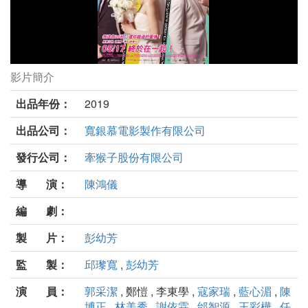
影片簡介
我的第一任劇照
出品年份：
2019
出品公司：
寬銀慕電影製作有限公司
發行公司：
牽猴子股份有限公司
導 演：
陳鴻儀
編 劇：
製 片：
彭幼芳
監 製：
邱瓈寬
,
彭幼芳
演 員：
郭采潔
, 鄭愷 , 李東學 ,
寇家瑞
,
藍心湄
,
陳
博正
,
林美秀
,
謝依霖
,
邰智源
,
王彩樺
,
任