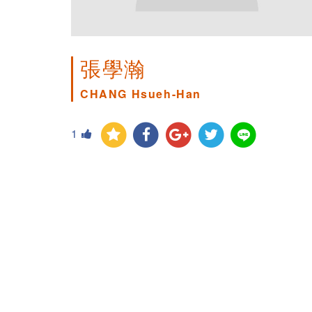
張學瀚
CHANG Hsueh-Han
1