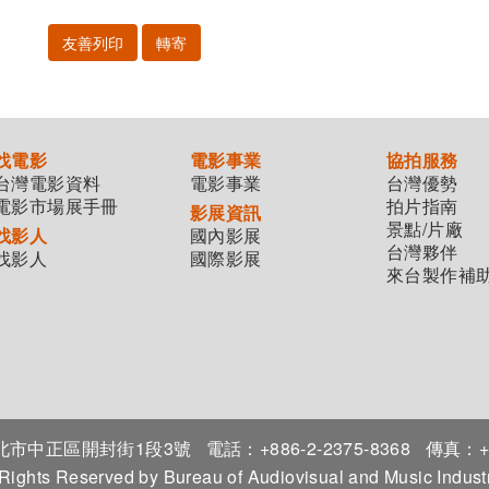
友善列印
轉寄
找電影
電影事業
協拍服務
台灣電影資料
電影事業
台灣優勢
電影市場展手冊
拍片指南
影展資訊
景點/片廠
找影人
國內影展
台灣夥伴
找影人
國際影展
來台製作補
7臺北市中正區開封街1段3號
電話：+886-2-2375-8368
傳真：+8
 Rights Reserved by Bureau of Audiovisual and Music Indu