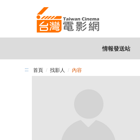
跳
到
主
要
內
容
情報發送站
:::
首頁
找影人
內容