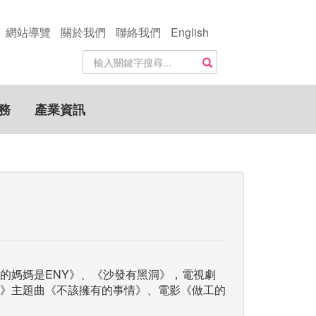
網站導覽
關於我們
聯絡我們
English
站
搜尋
內
搜
尋
務
產業資訊
關
鍵
字
的媽媽是ENY》、《沙發有黑洞》，電視劇
》主題曲《不該擁有的事情》、電影《做工的