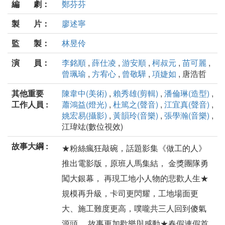
編 劇：
鄭芬芬
製 片：
廖述寧
監 製：
林昱伶
演 員：
李銘順
,
薛仕凌
,
游安順
,
柯叔元
,
苗可麗
,
曾珮瑜
,
方宥心
,
曾敬驊
,
項婕如
, 唐浩哲
其他重要
陳韋中(美術)
,
賴秀雄(剪輯)
,
潘倫琳(造型)
,
工作人員 :
蕭鴻益(燈光)
,
杜篤之(聲音)
,
江宜真(聲音)
,
姚宏易(攝影)
,
黃韻玲(音樂)
,
張學瀚(音樂)
,
江瑋竑(數位視效)
故事大綱 :
★粉絲瘋狂敲碗，話題影集《做工的人》
推出電影版，原班人馬集結， 金獎團隊勇
闖大銀幕， 再現工地小人物的悲歡人生★
規模再升級，卡司更閃耀，工地場面更
大、施工難度更高，噗嚨共三人回到傻氣
源頭 ，故事更加歡樂與感動★春假連假首