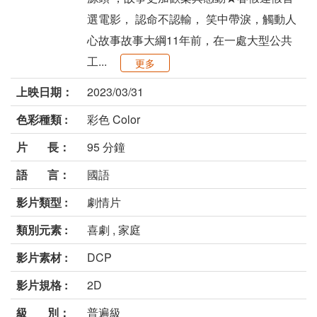
選電影， 認命不認輸， 笑中帶淚，觸動人
心故事故事大綱11年前，在一處大型公共
工...
更多
上映日期：
2023/03/31
色彩種類 :
彩色 Color
片 長：
95 分鐘
語 言：
國語
影片類型 :
劇情片
類別元素 :
喜劇 , 家庭
影片素材 :
DCP
影片規格 :
2D
級 別：
普遍級