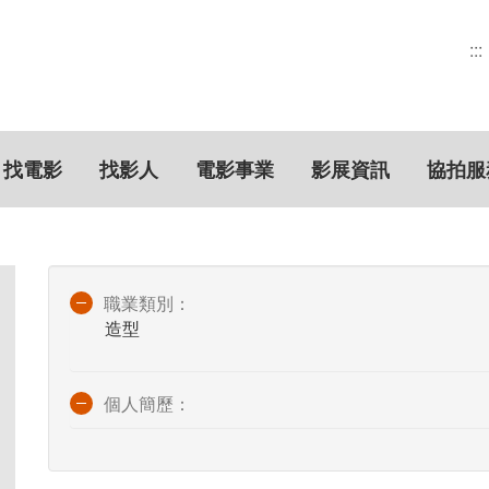
:::
找電影
找影人
電影事業
影展資訊
協拍服
職業類別：
造型
個人簡歷：