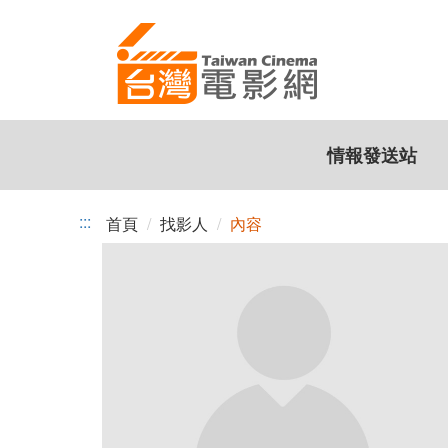
跳
到
主
要
內
容
情報發送站
:::
首頁
找影人
內容