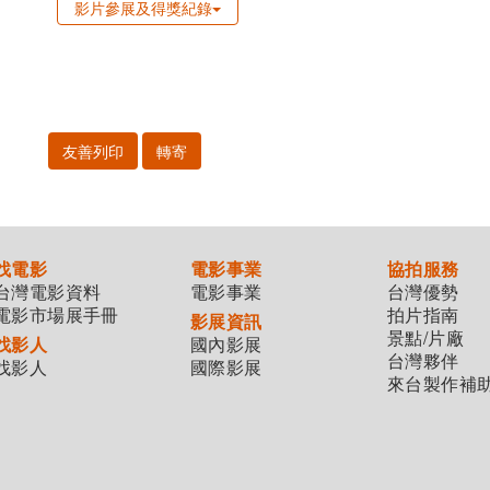
影片參展及得獎紀錄
友善列印
轉寄
找電影
電影事業
協拍服務
台灣電影資料
電影事業
台灣優勢
電影市場展手冊
拍片指南
影展資訊
景點/片廠
找影人
國內影展
台灣夥伴
找影人
國際影展
來台製作補