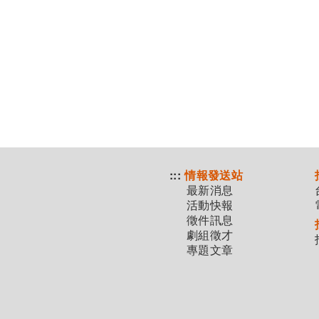
:::
情報發送站
最新消息
活動快報
徵件訊息
劇組徵才
專題文章