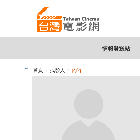
跳
到
主
要
內
容
情報發送站
:::
首頁
找影人
內容