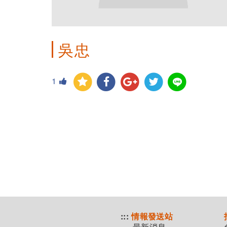
吳忠
1
:::
情報發送站
最新消息