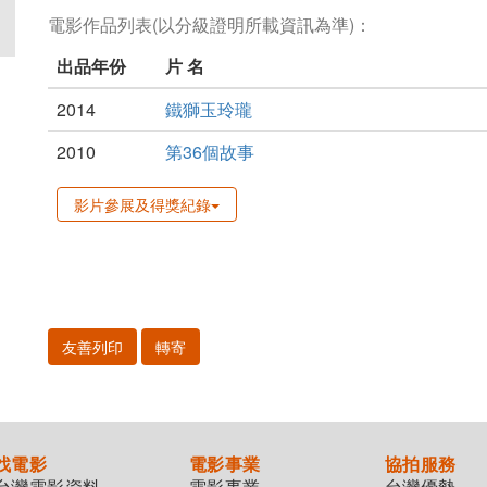
電影作品列表(以分級證明所載資訊為準)：
出品年份
片 名
2014
鐵獅玉玲瓏
2010
第36個故事
影片參展及得獎紀錄
友善列印
轉寄
找電影
電影事業
協拍服務
台灣電影資料
電影事業
台灣優勢