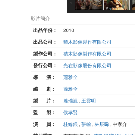
影片簡介
出品年份：
2010
出品公司：
積木影像製作有限公司
製作公司：
積木影像製作有限公司
發行公司：
光在影像股份有限公司
導 演：
蕭雅全
編 劇：
蕭雅全
製 片：
蕭瑞嵐
,
王雲明
監 製：
侯孝賢
演 員：
桂綸鎂
,
張翰
,
林辰唏
, 中孝介