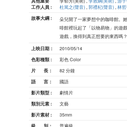
其他重要
李郁芳(美術) ,
李敦綱(美術)
,
游子
工作人員 :
杜篤之(聲音)
,
郭禮杞(聲音)
,
林哲
故事大綱 :
朵兒開了一家夢想中的咖啡館。
啡館裡玩起了「以物易物」的遊
遊戲，換得到真正想要的東西嗎？換
上映日期：
2010/05/14
色彩種類 :
彩色 Color
片 長：
82 分鐘
語 言：
國語
影片類型 :
劇情片
類別元素 :
文藝
影片素材 :
35mm
級 別：
普遍級