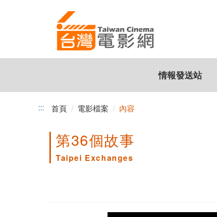
跳
到
主
要
內
容
情報發送站
:::
首頁
電影檔案
內容
第36個故事
Taipei Exchanges