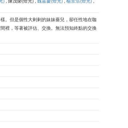
光)
, 陳茂榮(燈光) ,
魏嘉慶(燈光)
,
楊景浩(燈光)
,
一樣。但是個性大剌剌的妹妹薔兒，卻任性地在咖
空間裡，等著被評估、交換。無法預知終點的交換