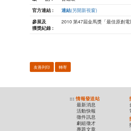
官方連結 :
連結
(另開新視窗)
參展及
2010 第47屆金馬獎「最佳原創
獲獎紀錄 :
友善列印
轉寄
:::
情報發送站
最新消息
活動快報
徵件訊息
劇組徵才
專題文章