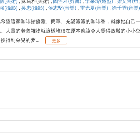
儀(美術)
, 蘇筠雅(美術) ,
陶竺君(剪輯)
,
李采玲(造型)
,
梁文台(燈
強(攝影)
,
吳忠(攝影)
,
侯志堅(音樂)
,
雷光夏(音樂)
,
徐千秀(音樂)
她希望這家咖啡館優雅、簡單、充滿濃濃的咖啡香，就像她自己
戲。大量的老舊雜物就這樣堆積在原本應該令人覺得放鬆的小小
得到朵兒的夢...
更多