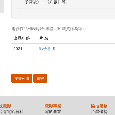
子背後》、《八歲》等。
電影作品列表(以分級證明所載資訊為準)：
出品年份
片 名
2021
影子背後
友善列印
轉寄
找電影
電影事業
協拍服務
台灣電影資料
電影事業
台灣優勢