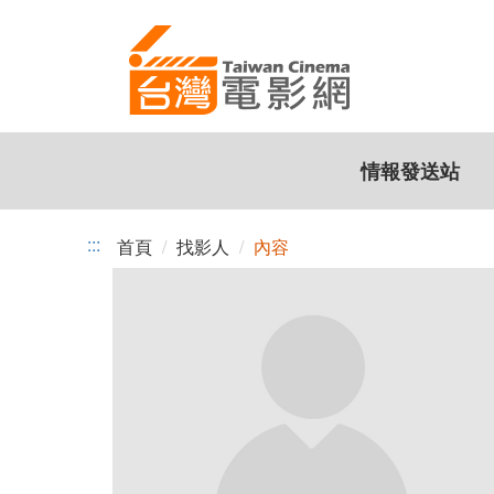
跳
到
主
要
內
容
情報發送站
:::
首頁
找影人
內容