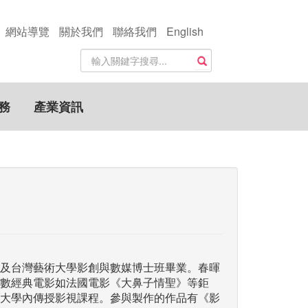
網站導覽
關於我們
聯絡我們
English
站
搜尋
內
搜
尋
務
產業資訊
關
鍵
字
及台灣藝術大學影創與數媒博士班畢業。春暉
數經典電影如法國電影《大鼻子情聖》等鉅
大學內傳授影視課程。參與製作的作品有《影