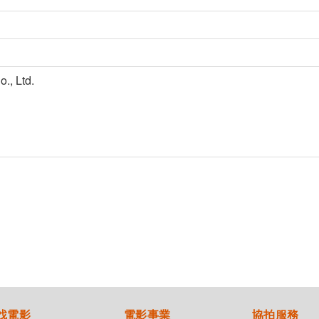
., Ltd.
找電影
電影事業
協拍服務