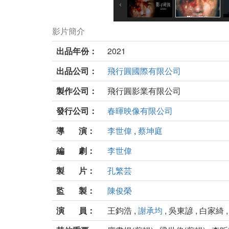
影片簡介
出品年份：
2021
出品公司：
飛行圓國際有限公司
製作公司：
飛行圓影業有限公司
發行公司：
春暉映像有限公司
導 演：
李世偉
,
蔡坤庭
編 劇：
李世偉
製 片：
孔繁芸
監 製：
陳俊榮
演 員：
王鈞浩 ,
謝承均
, 吳東諺 , 白家綺 