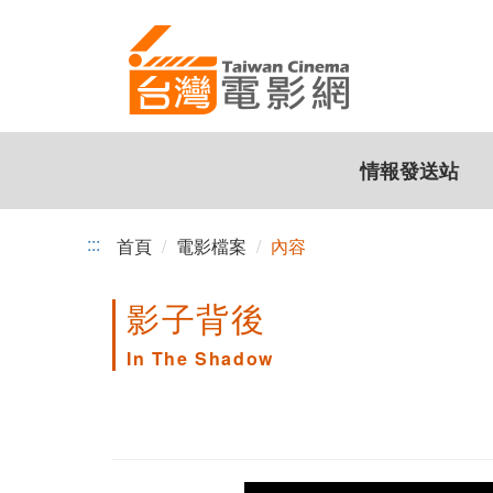
跳
到
主
要
內
容
情報發送站
:::
首頁
電影檔案
內容
影子背後
In The Shadow