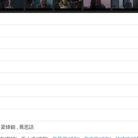
, 梁煒鈿 , 喬思語