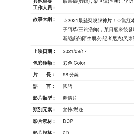
其他重要
廖書揚(剪輯) , 梁世偉(剪輯) , 李昕
工作人員 :
故事大綱 :
☆2021最懸疑燒腦神片！☆當
子阿草(王鈞浩飾)，某日醒來後
新認識的陌生朋友-記者尼克(吳東諺飾
上映日期：
2021/09/17
色彩種類 :
彩色 Color
片 長：
98 分鐘
語 言：
國語
影片類型 :
劇情片
類別元素 :
驚悚/懸疑
影片素材 :
DCP
影片規格 :
2D