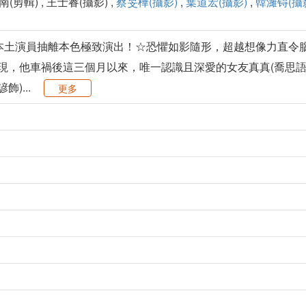
南(剪輯) , 王士睿(攝影) ,
蔡旻樺(攝影)
,
葉道宏(攝影)
,
韓濰锝(攝
紅本土演員抽離本色極致演出！☆恐懼如影隨形，超越想像力直令
發現，他車禍後這三個月以來，唯一認識且深愛的女友真真(喬思
)...
更多