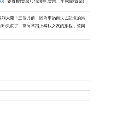
影)
, 張睿倫(音樂) , 張漢恭(音樂) , 李康慶(音樂)
腦洞大開！三個月前，因為車禍而失去記憶的男
語飾)失蹤了…當阿草踏上尋找女友的旅程，並與