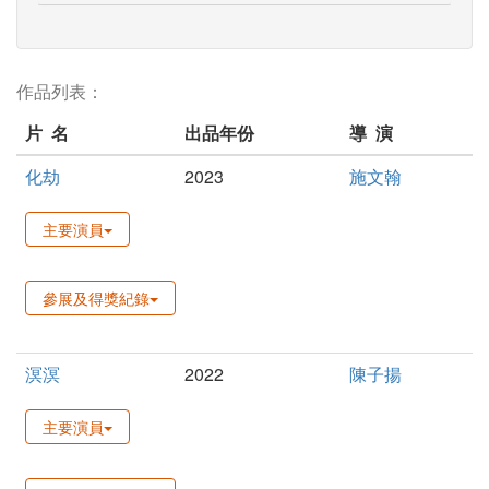
作品列表：
片 名
出品年份
導 演
化劫
2023
施文翰
主要演員
參展及得獎紀錄
溟溟
2022
陳子揚
主要演員