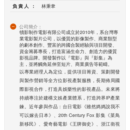
負 責 人 ：
林秉聿
公司簡介：
犢影制作電影有限公司成立於2010年，系台灣專
業電影製片公司，以優質的影像製作、商業類型
的劇本創作、豐富的跨國合製經驗與項目開發、
資金籌募專長，打造富涵生命力、創造力的優質
影視品牌。開發製作以『電影』與『影集』為
主，並將觸角延伸至短片、商業廣告等範疇。
以專業經理人為定位，提供項目籌資、策劃開發
與製作營銷等全方位影視產製服務，長期佈局國
際影視合作，打造具娛樂性的影視產品。未來將
持續專注於建構文娛產業體系，打造跨界IP產業
鍊。近年參與作品：台日電影《雖然媽媽說我不
可以嫁去日本》、20th Century Fox 影集《菜鳥
新移民》、愛奇藝電影《王牌御史》、浙江衛視