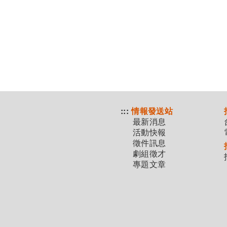
:::
情報發送站
最新消息
活動快報
徵件訊息
劇組徵才
專題文章