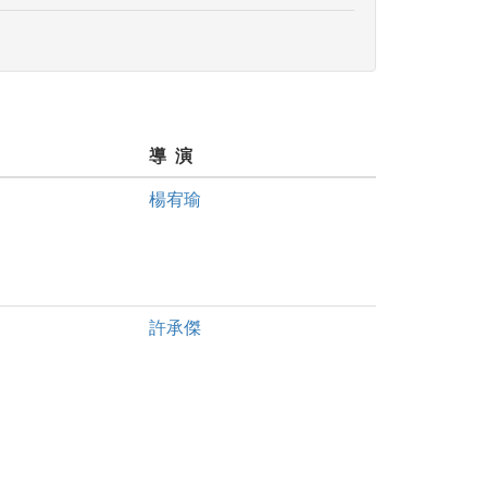
導 演
楊宥瑜
許承傑