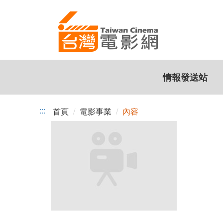
跳
到
主
要
內
容
情報發送站
:::
首頁
電影事業
內容