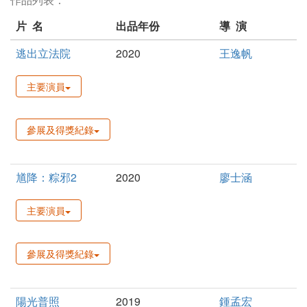
片 名
出品年份
導 演
逃出立法院
2020
王逸帆
主要演員
參展及得獎紀錄
馗降：粽邪2
2020
廖士涵
主要演員
參展及得獎紀錄
陽光普照
2019
鍾孟宏