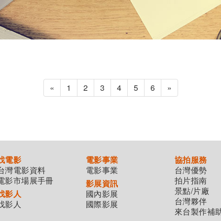
«
1
2
3
4
5
6
»
找電影
電影事業
協拍服務
台灣電影資料
電影事業
台灣優勢
電影市場展手冊
拍片指南
影展資訊
景點/片廠
找影人
國內影展
台灣夥伴
找影人
國際影展
來台製作補