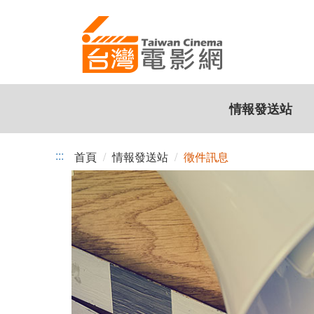
台
跳
到
灣
主
電
要
內
影
容
情報發送站
網
:::
首頁
情報發送站
徵件訊息